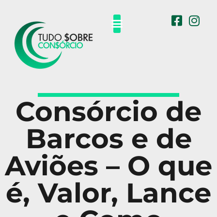
Carros e Motos
Eletro Eletrônicos
Outros Consórcios
Consórcio de
Barcos e de
Aviões – O que
é, Valor, Lance