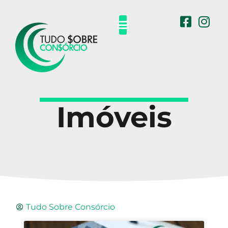
Carros e Motos
Eletro Eletrônicos
Outros Consórcios
Imóveis
Tudo Sobre Consórcio