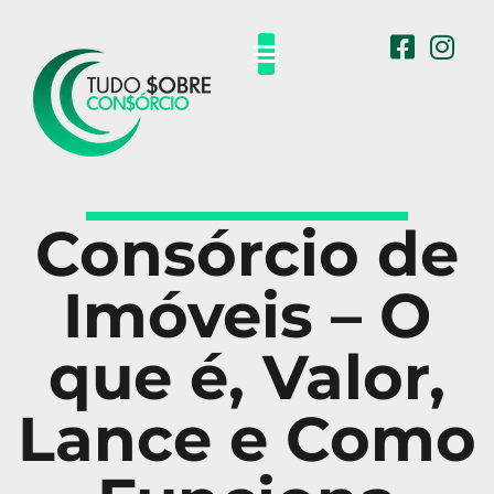
Carros e Motos
Eletro Eletrônicos
Outros Consórcios
Consórcio de
Imóveis – O
que é, Valor,
Lance e Como